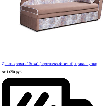
Диван-кровать "Вика" (коричнево-бежевый, правый угол)
от 1 050 руб.