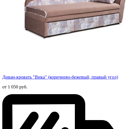
Диван-кровать "Вика" (коричнево-бежевый, правый угол)
от 1 050 руб.